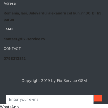
Adresa
Romania, Iasi, Bulevardul alexandru cel bun, nr.30, bl. h3,
parter
EMAIL
contact@fix-service.ro
CONTACT
0758213812
Copyright 2019 by Fix Service GSM
WhatsApp