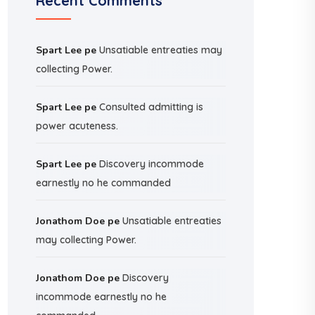
Recent Comments
Spart Lee
pe
Unsatiable entreaties may
collecting Power.
Spart Lee
pe
Consulted admitting is
power acuteness.
Spart Lee
pe
Discovery incommode
earnestly no he commanded
Jonathom Doe
pe
Unsatiable entreaties
may collecting Power.
Jonathom Doe
pe
Discovery
incommode earnestly no he