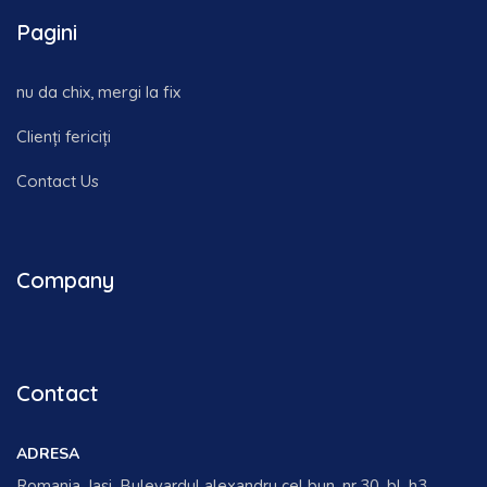
Pagini
nu da chix, mergi la fix
Clienți fericiți
Contact Us
Company
Contact
ADRESA
Romania, Iasi, Bulevardul alexandru cel bun, nr.30, bl. h3,