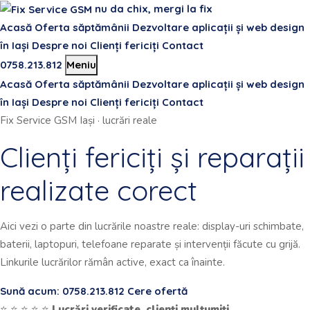
nu da chix, mergi la fix
Acasă
Oferta săptămânii
Dezvoltare aplicații și web design
în Iași
Despre noi
Clienți fericiți
Contact
0758.213.812
Meniu
Acasă
Oferta săptămânii
Dezvoltare aplicații și web design
în Iași
Despre noi
Clienți fericiți
Contact
Fix Service GSM Iași · lucrări reale
Clienți fericiți și reparații
realizate corect
Aici vezi o parte din lucrările noastre reale: display-uri schimbate,
baterii, laptopuri, telefoane reparate și intervenții făcute cu grijă.
Linkurile lucrărilor rămân active, exact ca înainte.
Sună acum: 0758.213.812
Cere ofertă
⭐ ⭐ ⭐ ⭐ ⭐
Lucrări verificate, clienți mulțumiți