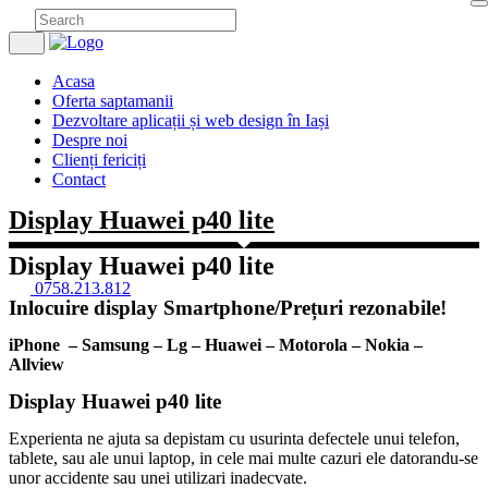
Acasa
Oferta saptamanii
Dezvoltare aplicații și web design în Iași
Despre noi
Clienți fericiți
Contact
Display Huawei p40 lite
Display Huawei p40 lite
0758.213.812
Inlocuire display Smartphone/Prețuri rezonabile!
iPhone –
Samsung –
Lg –
Huawei –
Motorola –
Nokia –
Allview
Display Huawei p40 lite
Experienta ne ajuta sa depistam cu usurinta defectele unui telefon,
tablete, sau ale unui laptop, in cele mai multe cazuri ele datorandu-se
unor accidente sau unei utilizari inadecvate.