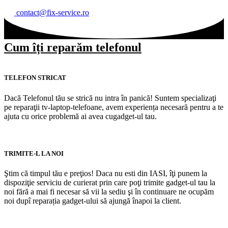
contact@fix-service.ro
Cum îți reparăm telefonul
TELEFON STRICAT
Dacă Telefonul tău se strică nu intra în panică! Suntem specializaţi
pe reparaţii tv-laptop-telefoane, avem experiența necesară pentru a te
ajuta cu orice problemă ai avea cugadget-ul tau.
TRIMITE-L LA NOI
Ştim că timpul tău e preţios! Daca nu esti din IASI, îţi punem la
dispoziţie serviciu de curierat prin care poţi trimite gadget-ul tau la
noi fără a mai fi necesar să vii la sediu şi în continuare ne ocupăm
noi dupî reparația gadget-ului să ajungă înapoi la client.