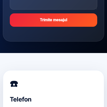
Trimite mesajul
☎️
Telefon