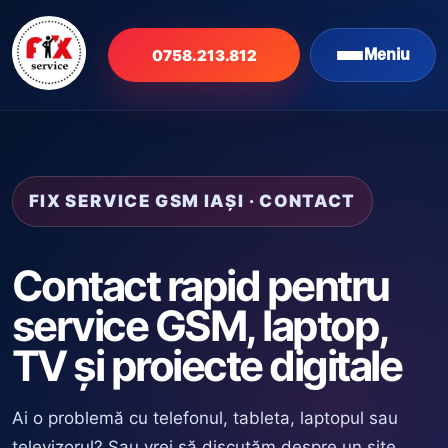
0758.213.812
Meniu
FIX SERVICE GSM IAȘI · CONTACT
Contact rapid pentru
service GSM, laptop,
TV și proiecte digitale
Ai o problemă cu telefonul, tableta, laptopul sau
televizorul? Sau vrei să discutăm despre un site,