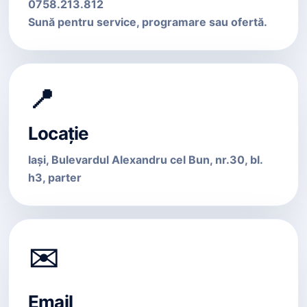
0758.213.812
Sună pentru service, programare sau ofertă.
📍
Locație
Iași, Bulevardul Alexandru cel Bun, nr.30, bl.
h3, parter
✉️
Email