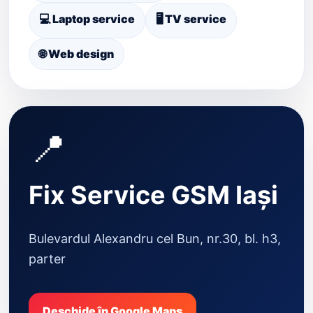
💻 Laptop service
🖥️ TV service
🌐 Web design
📍
Fix Service GSM Iași
Bulevardul Alexandru cel Bun, nr.30, bl. h3,
parter
Deschide în Google Maps