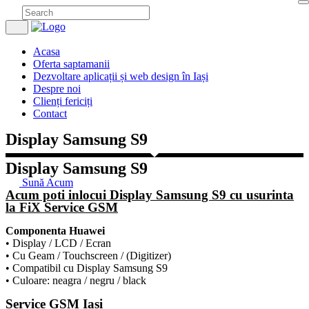
Acasa
Oferta saptamanii
Dezvoltare aplicații și web design în Iași
Despre noi
Clienți fericiți
Contact
Display Samsung S9
Display Samsung S9
Sună Acum
Acum poti inlocui Display Samsung S9 cu usurinta
la FiX Service GSM
Componenta Huawei
• Display / LCD / Ecran
• Cu Geam / Touchscreen / (Digitizer)
• Compatibil cu Display Samsung S9
• Culoare: neagra / negru / black
Service GSM Iași