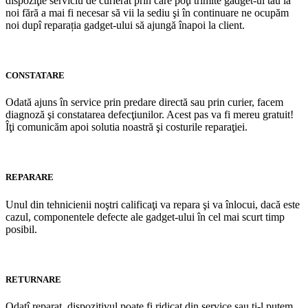
dispoziţie serviciu de curierat prin care poţi trimite gadget-ul tau la
noi fără a mai fi necesar să vii la sediu şi în continuare ne ocupăm
noi dupî reparația gadget-ului să ajungă înapoi la client.
CONSTATARE
Odată ajuns în service prin predare directă sau prin curier, facem
diagnoză şi constatarea defecţiunilor. Acest pas va fi mereu gratuit!
Îţi comunicăm apoi solutia noastră şi costurile reparaţiei.
REPARARE
Unul din tehnicienii noştri calificaţi va repara şi va înlocui, dacă este
cazul, componentele defecte ale gadget-ului în cel mai scurt timp
posibil.
RETURNARE
Odatî reparat, dispozitivul poate fi ridicat din service sau ti-l putem