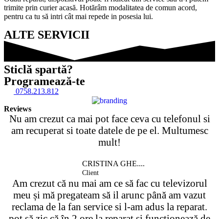
trimite prin curier acasă. Hotărâm modalitatea de comun acord,
pentru ca tu să intri cât mai repede in posesia lui.
ALTE SERVICII
Sticlă spartă?
Programează-te
0758.213.812
Reviews
Nu am crezut ca mai pot face ceva cu telefonul si
am recuperat si toate datele de pe el. Multumesc
mult!
CRISTINA GHE....
Client
Am crezut că nu mai am ce să fac cu televizorul
meu și mă pregateam să il arunc până am vazut
reclama de la fan service si l-am adus la reparat.
pot să zic că în 2 ore la reparat și funcționează de